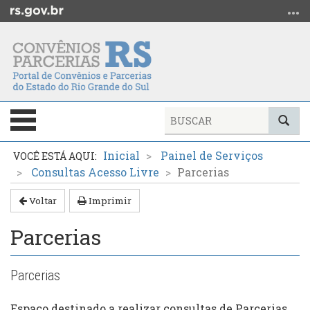
Ir
para
o
conteúdo
Ir
para
o
Alterna
Bus
menu
a
Ir
Início
navegação
Inicial
Painel de Serviços
para
do
Consultas Acesso Livre
Parcerias
a
conteúdo
busca
Voltar
Imprimir
Parcerias
Parcerias
Espaço destinado a realizar consultas de Parcerias