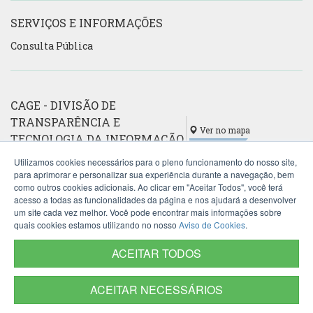
SERVIÇOS E INFORMAÇÕES
Consulta Pública
CAGE - DIVISÃO DE
TRANSPARÊNCIA E
Ver no mapa
TECNOLOGIA DA INFORMAÇÃO
(DTTI)
Utilizamos cookies necessários para o pleno funcionamento do nosso site,
para aprimorar e personalizar sua experiência durante a navegação, bem
Avenida Mauá, 1155
como outros cookies adicionais. Ao clicar em "Aceitar Todos", você terá
412-A
acesso a todas as funcionalidades da página e nos ajudará a desenvolver
Porto Alegre - RS
um site cada vez melhor. Você pode encontrar mais informações sobre
90030-080
quais cookies estamos utilizando no nosso
Aviso de Cookies
.
Fone:
(51) 3214-5200
E-mail:
dti.cage@sefaz.rs.gov.br
ACEITAR TODOS
ACEITAR NECESSÁRIOS
Termos de Uso