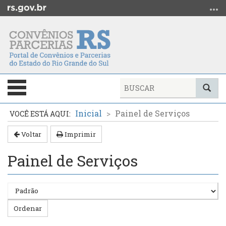
Ir
para
o
conteúdo
Ir
para
o
Alterna
Bus
menu
a
Ir
Início
navegação
Inicial
Painel de Serviços
para
do
a
conteúdo
Voltar
Imprimir
busca
Painel de Serviços
Ordenar